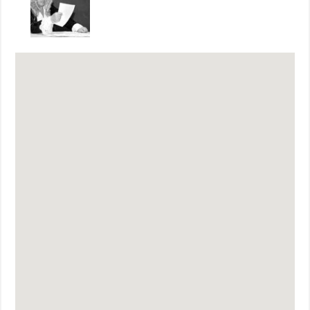
состав исполнителей). Всего семь раз удалось увидеть
постановку зрителям: после статьи в газете «Правда»
под названием «Внешний блеск и фальшивое
содержание» спектакль был снят с репертуара.
«Искусствоведов в штатском» не обманула обстановка
далёкой эпохи: история отношений Мольера, короля
Людовика и таинственной «Кабалы священного
писания» слишком явно рифмовалась с окружающей
действительностью.
Сегодня «Кабала святош» по праву заняла почётное
место на сценах многих столичных и нестоличных
театров.
Пензенский спектакль поставлен известным московским
режиссёром Ириной Керученко специально к 50-
летнему юбилею художественного руководителя
Пензенского драматического театра, заслуженного
артиста России Сергея Казакова, который исполняет