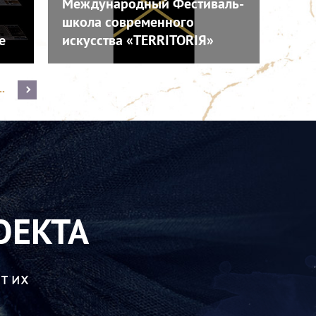
Международный Фестиваль-
школа современного
е
искусства «TERRITORIЯ»
..
ОЕКТА
т их